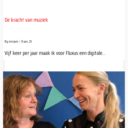
De kracht van muziek
By
mirjam
|
9
jan, 25
Vijf keer per jaar maak ik voor Fluxus een digitale…