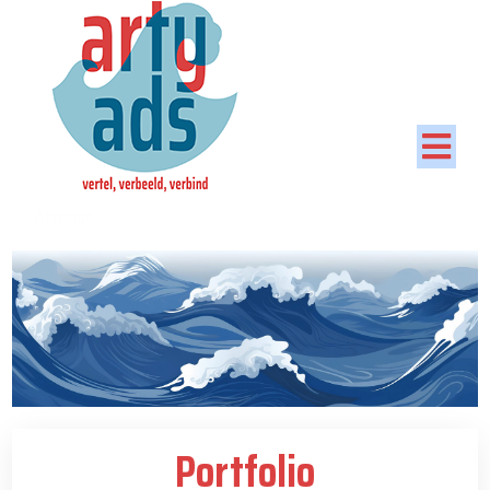
Artyads
Portfolio