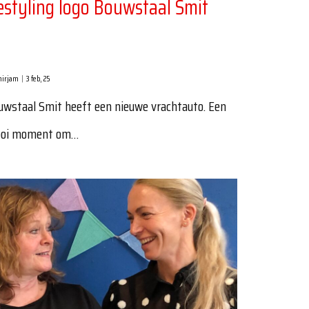
estyling logo Bouwstaal Smit
irjam
|
3
feb, 25
uwstaal Smit heeft een nieuwe vrachtauto. Een
oi moment om…