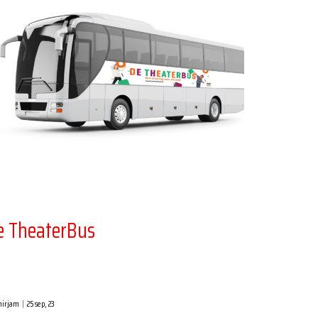
e TheaterBus
irjam
|
25
sep, 23