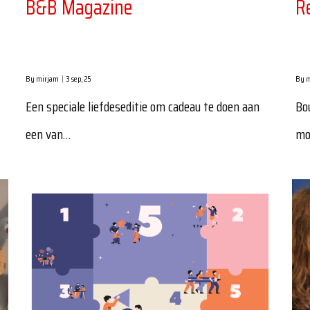
B&B Magazine
R
By
mirjam
|
3
sep, 25
By
m
Een speciale liefdeseditie om cadeau te doen aan
Bo
een van…
mo