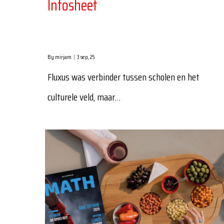
Infosheet
By
mirjam
|
3
sep, 25
Fluxus was verbinder tussen scholen en het
culturele veld, maar…