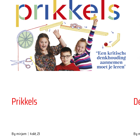
Prikkels
D
By
mirjam
|
4
okt, 23
By
m