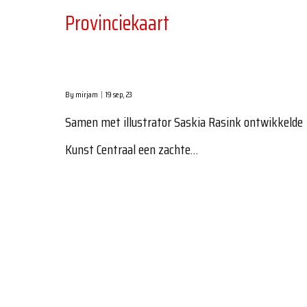
Provinciekaart
By
mirjam
|
19
sep, 23
Samen met illustrator Saskia Rasink ontwikkelde
Kunst Centraal een zachte…