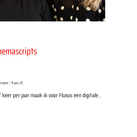
hemascripts
irjam
|
9
jan, 25
f keer per jaar maak ik voor Fluxus een digitale…