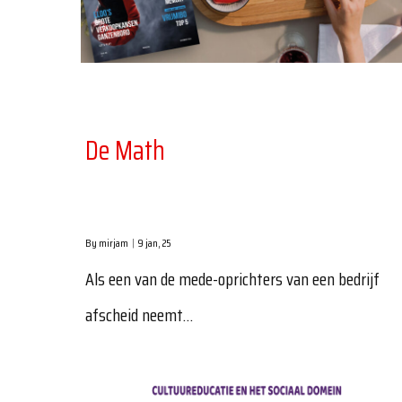
De Math
By
mirjam
|
9
jan, 25
Als een van de mede-oprichters van een bedrijf
afscheid neemt…