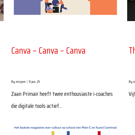
Canva – Canva – Canva
T
By
mirjam
|
9
jan, 25
By
m
Zaan Primair heeft twee enthousiaste i-coaches
Vij
die digitale tools actief…