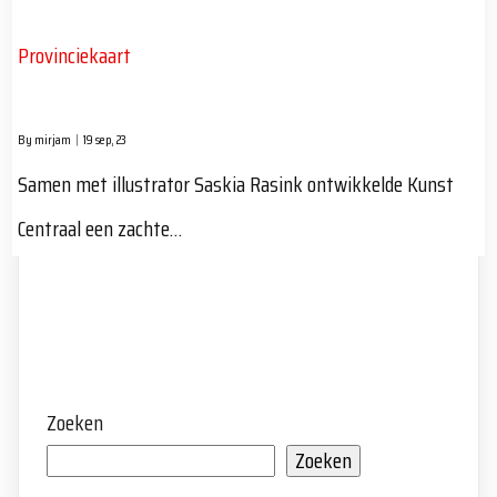
Provinciekaart
By
mirjam
|
19
sep, 23
Samen met illustrator Saskia Rasink ontwikkelde Kunst
Centraal een zachte…
Zoeken
Zoeken