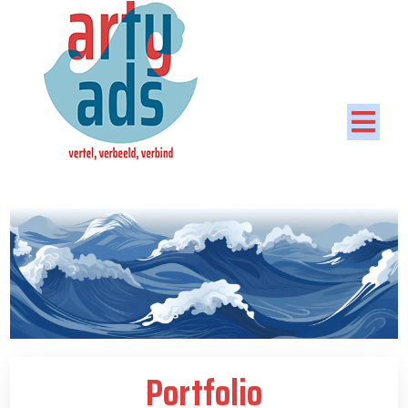
Artyads
Portfolio