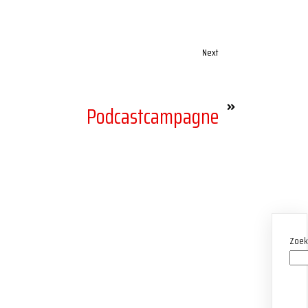
Next
Podcastcampagne
Zoe