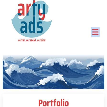
Artyads
Portfolio