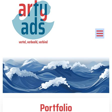
Artyads
Portfolio